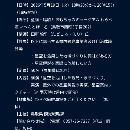
【日時】2026年5月19日（火）18時30分から20時15分
（18時開場）
【場所】童謡・唱歌とおもちゃのミュージアム わらべ
館 いべんとほーる（鳥取市西町3丁目202）
【講師】田所 絵里（たどころ・えり）氏
【対象】以下に該当する県内観光事業者及び自治体職
員等
・星空を活用した地域づくりに興味がある方
・星空解説を実際に体験したい方
【定員】50名（参加費は無料）
【内容】講演「星空を活用した観光・まちづくり」
実演：屋外での星空解説の実演、星空案内レ
クチャー（※ 雨天時は屋内で開催）
【駐車場】わらべ館駐車場をご利用ください。（無
料）
【主催】鳥取県 観光戦略課
【問い合わせ先】（電話）0857-26-7237（担当：岡
﨑、坂田）