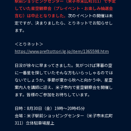
駅前ショッピングセンター（米子市末広町311）で予定
していた星空観察会（プレイベント・お楽しみ抽選会
含む）は中止となりました。
次のイベントの開催は未
定ですが、決まりましたら、とりネットでお知らせし
ます。
＜とりネット＞
https://www.pref.tottori.lg.jp/item/1365598.htm
日没が徐々に早まってきました。気がつけば薄暮の空
に一番星を探していた――そんな方もいらっしゃるのでは
ないでしょうか。季節が夏から秋へと向かう中、星空
案内人を講師に迎え、米子市内で星空観察会を開催し
ます。皆様のご参加をお待ちしています。
日時：8月30日（金）19時～20時45分
会場：米子駅前ショッピングセンター（米子市末広町
311）立体駐車場屋上